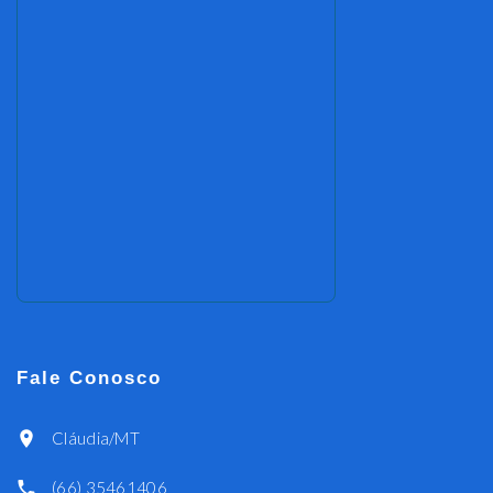
Fale Conosco
Cláudia/MT
(66) 35461406