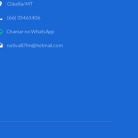
Cláudia/MT
(66) 35461406
Chamar no WhatsApp
nativa87fm@hotmail.com