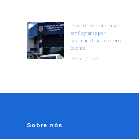
Polícia Civil prende mãe
em flagrante por
queimar a filha com ferro
quente
30 mar, 2026
Sobre nós