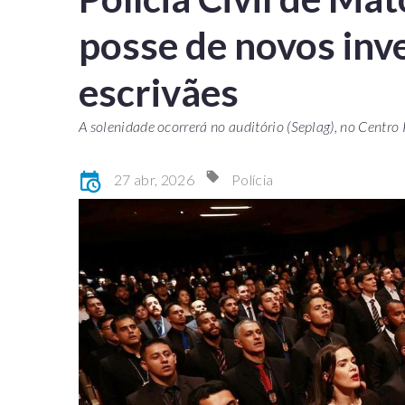
posse de novos inv
escrivães
A solenidade ocorrerá no auditório (Seplag), no Centro
27 abr, 2026
Polícia