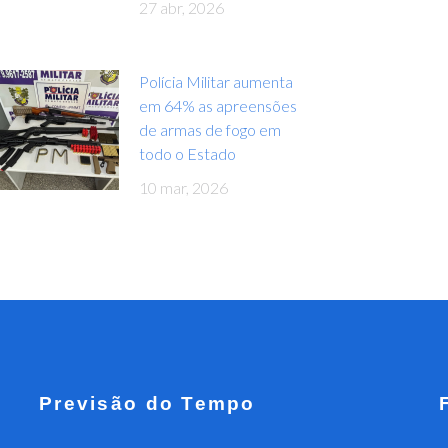
27 abr, 2026
Polícia Militar aumenta
em 64% as apreensões
de armas de fogo em
todo o Estado
10 mar, 2026
Previsão do Tempo