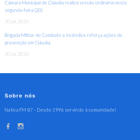
Câmara Municipal de Cláudia realiza sessão ordinária nesta
segunda-feira (20)
20 jul, 2026
Brigada Militar de Combate a Incêndios reforça ações de
prevenção em Cláudia
20 jul, 2026
Sobre nós
Nativa FM 87 - Desde 1996 servindo à comunidade!