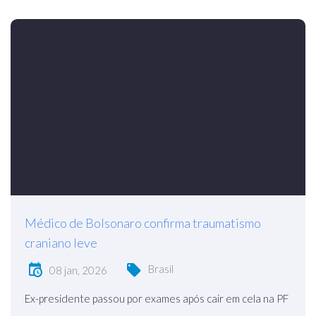
Médico de Bolsonaro confirma traumatismo
craniano leve
Brasil
08 jan, 2026
Ex-presidente passou por exames após cair em cela na PF